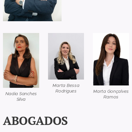
Marta Bessa
Rodrigues
Marta Gonçalves
Nadia Sanches
Ramos
Silva
ABOGADOS