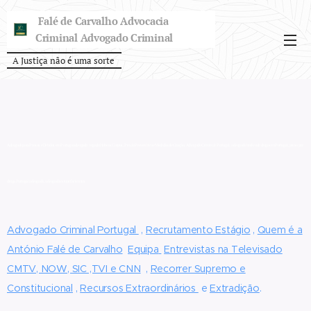
Falé de Carvalho Advocacia
Criminal Advogado Criminal
A Justiça não é uma sorte
Advogado para Presos e Detidos em Portuga advogad
o
voga
do Habeas Corpus, Prisão Preventiva e Medidas de Coação, Advogado Criminal Portugal .advogado trafico de droga em Portugal, preso por
droga Portugal advogado, advogado estupefacientes
Advogado Criminal Portugal
,
Recrutamento Estágio
,
Quem é a
António Falé de Carvalho
E
quipa
Entrevistas na Televisado
CMTV, NOW, SIC ,TVI e CNN
,
Recorrer Supremo e
Constitucional
,
Recursos Extraordinários
e
Extradição
.