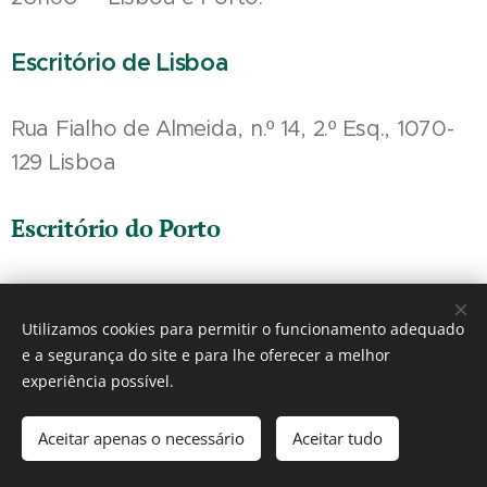
Escritório de Lisboa
Rua Fialho de Almeida, n.º 14, 2.º Esq., 1070-
129 Lisboa
Escritório do Porto
Praça de Mouzinho de Albuquerque, 113,
4100-359 Porto
Utilizamos cookies para permitir o funcionamento adequado
e a segurança do site e para lhe oferecer a melhor
experiência possível.
António Falé de Carvalho
Cookies
Aceitar apenas o necessário
Aceitar tudo
Idiomas