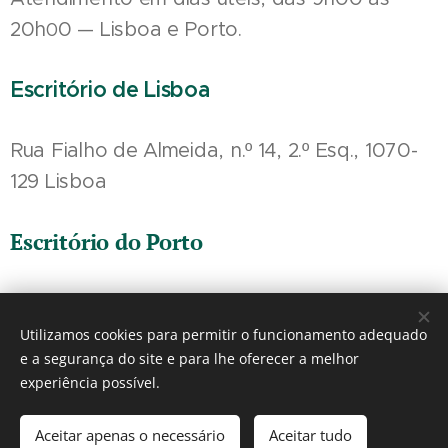
20h
0 — Lisboa e Porto.
0
Escritório de Lisboa
Rua Fialho de Almeida, n.º 14, 2.º Esq., 1070-
129 Lisboa
Escritório do Porto
Praça de Mouzinho de Albuquerque, 113,
4100-359 Porto
Utilizamos cookies para permitir o funcionamento adequado
e a segurança do site e para lhe oferecer a melhor
experiência possível.
António Falé de Carvalho
Cookies
Aceitar apenas o necessário
Aceitar tudo